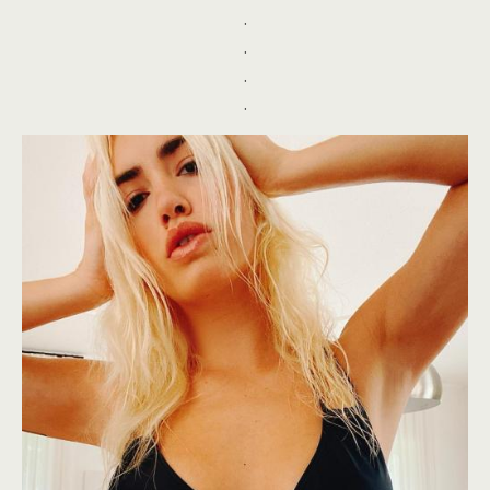
.
.
.
.